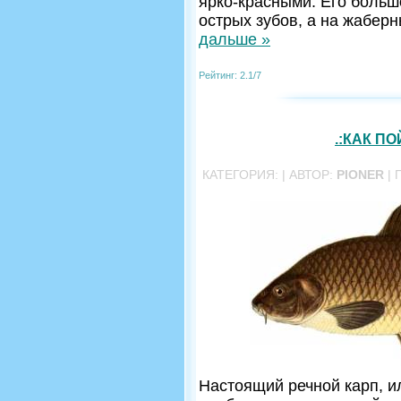
ярко-красными. Его больш
острых зубов, а на жабер
дальше »
Рейтинг: 2.1/7
.:КАК П
КАТЕГОРИЯ:
| АВТОР:
PIONER
| 
Настоящий речной карп, ил