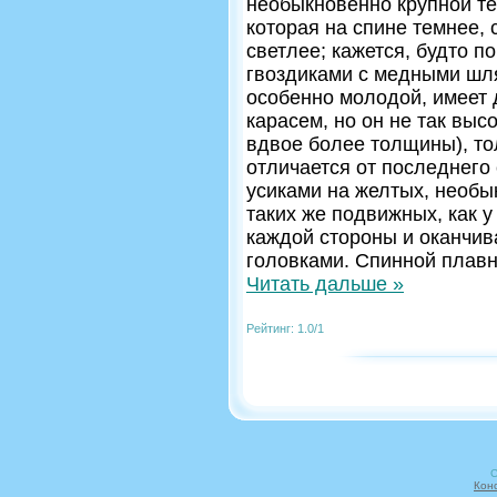
необыкновенно крупной те
которая на спине темнее, 
светлее; кажется, будто п
гвоздиками с медными шля
особенно молодой, имеет 
карасем, но он не так выс
вдвое более толщины), то
отличается от последнего
усиками на желтых, необы
таких же подвижных, как у
каждой стороны и оканчив
головками. Спинной плавн
Читать дальше »
Рейтинг: 1.0/1
C
Кон