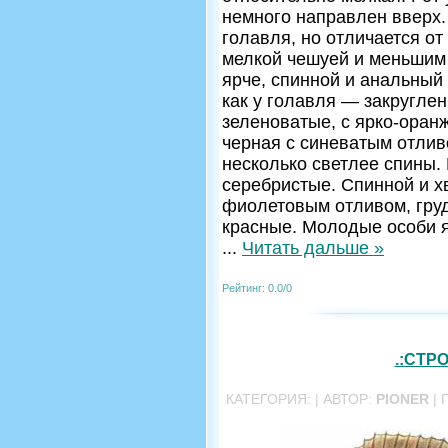
немного направлен вверх.
голавля, но отличается от
мелкой чешуей и меньшим 
ярче, спинной и анальный 
как у голавля — закруглен
зеленоватые, с ярко-оран
черная с синеватым отлив
несколько светлее спины.
серебристые. Спинной и х
фиолетовым отливом, гру
красные. Молодые особи я
...
Читать дальше »
Рейтинг: 0.0/0
.:СТР
КАТЕГОРИЯ:
| АВТОР:
PIONER
| 