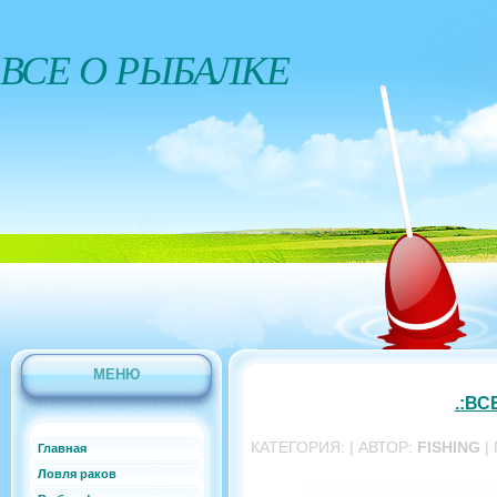
ВСЕ О РЫБАЛКЕ
МЕНЮ
.:ВС
КАТЕГОРИЯ:
| АВТОР:
FISHING
|
Главная
Ловля раков