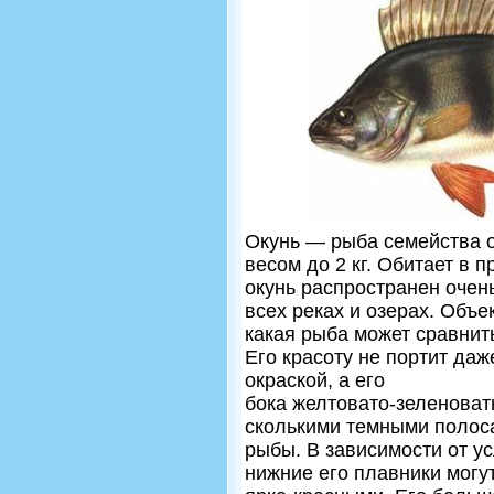
Окунь — рыба семейства о
весом до 2 кг. Обитает в 
окунь распространен очень
всех реках и озерах. Объе
какая рыба может срав­нит
Его красо­ту не портит даж
окраской, а его
бока желтовато-зеленоват
сколькими темными полоса
рыбы. В зависимости от ус
нижние его плавники могу