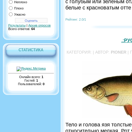
с голубым или зеленым от
Неплохо
белые с красноватым отт
Плохо
Ужасно
Рейтинг: 2.0/1
Результаты
|
Архив опросов
Всего ответов:
64
.:РУ
СТАТИСТИКА
КАТЕГОРИЯ:
| АВТОР:
PIONER
| 
Онлайн всего:
1
Гостей:
1
Пользователей:
0
Тело и голова язя толсты
относительно мелкая. Рот 