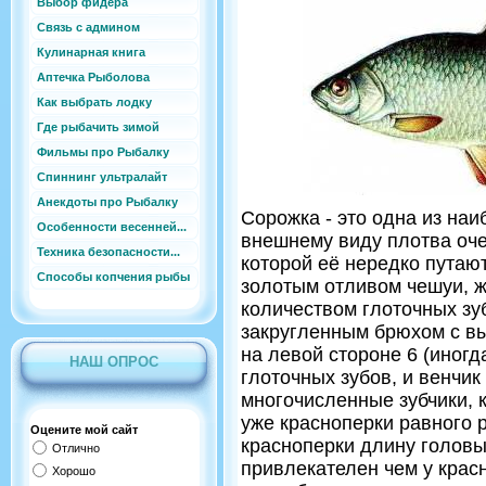
Выбор фидера
Связь с админом
Кулинарная книга
Аптечка Рыболова
Как выбрать лодку
Где рыбачить зимой
Фильмы про Рыбалку
Спиннинг ультралайт
Анекдоты про Рыбалку
Сорожка - это одна из на
Особенности весенней...
внешнему виду плотва очен
Техника безопасности...
которой её нередко путают
Способы копчения рыбы
золотым отливом чешуи, 
количеством глоточных зу
закругленным брюхом с в
на левой стороне 6 (иногда
НАШ ОПРОС
глоточных зубов, и венчик
многочисленные зубчики, к
уже красноперки равного 
Оцените мой сайт
красноперки длину головы
Отлично
привлекателен чем у крас
Хорошо