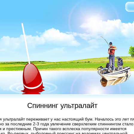
Спиннинг ультралайт
я ультралайт переживает у нас настоящий бум. Началось это лет п
 но за последние 2-3 года увлечение сверхлегким спиннингом стало
 и престижным. Причин такого всплеска популярности имеется
ько. Во-первых, рыболовный прессинг на водоемах центральной