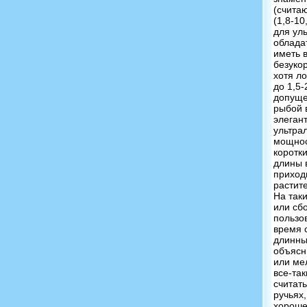
(счита
(1,8-10
для ул
облада
иметь в
безуко
хотя л
до 1,5-
допуще
рыбой 
элеган
ультра
мощнос
коротки
длины 
приход
растит
На таки
или сбо
пользо
время 
длинны
объясн
или ме
все-та
считат
ручьях
хороше