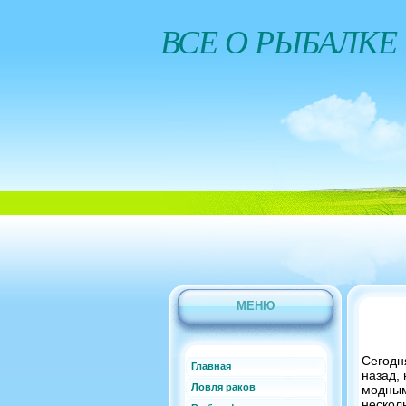
ВСЕ О РЫБАЛКЕ
МЕНЮ
Сегодн
Главная
назад,
Ловля раков
модным
нескол