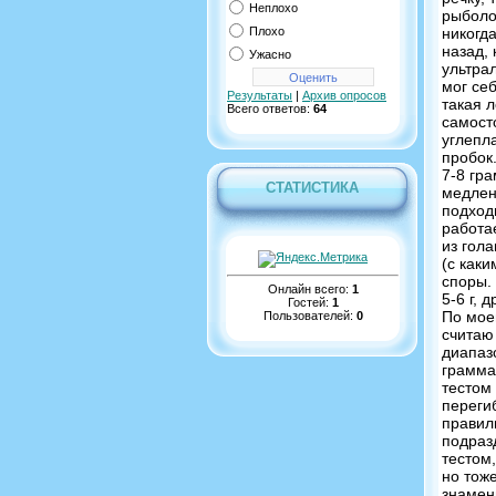
Неплохо
рыболов
Плохо
никогд
назад,
Ужасно
ультрал
мог себ
Результаты
|
Архив опросов
такая 
Всего ответов:
64
самост
углепл
пробок
7-8 гра
СТАТИСТИКА
медлен
подход
работае
из гол
(с как
споры.
Онлайн всего:
1
5-6 г, 
Гостей:
1
По мое
Пользователей:
0
считаю
диапазо
грамма
тестом
переги
правил
подраз
тестом
но тож
знамен