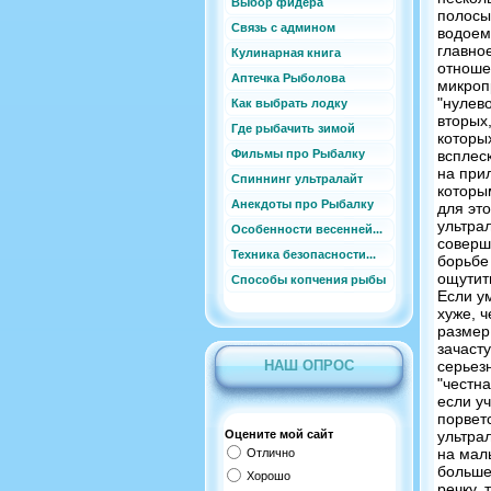
Выбор фидера
полосы
Связь с админом
водоем
главное
Кулинарная книга
отноше
Аптечка Рыболова
микроп
"нулево
Как выбрать лодку
вторых
Где рыбачить зимой
которых
Фильмы про Рыбалку
всплес
на при
Спиннинг ультралайт
которы
Анекдоты про Рыбалку
для эт
ультрал
Особенности весенней...
соверш
Техника безопасности...
борьбе
ощутит
Способы копчения рыбы
Если у
хуже, 
размер
зачаст
НАШ ОПРОС
серьезн
"честна
если уч
порвет
Оцените мой сайт
ультра
на малы
Отлично
больше
Хорошо
речку, 