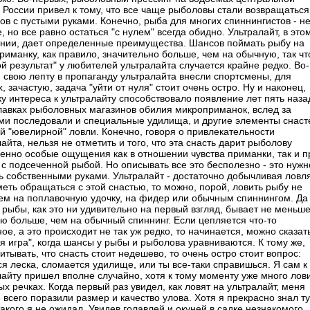
 России привел к тому, что все чаще рыболовы стали возвращаться
ов с пустыми руками. Конечно, рыба для многих спиннингистов - н
, но все равно остаться "с нулем" всегда обидно. Ультралайт, в это
нии, дает определенные преимущества. Шансов поймать рыбу на
риманку, как правило, значительно больше, чем на обычную, так чт
й результат" у любителей ультралайта случается крайне редко. Во-
, свою лепту в пропаганду ультралайта внесли спортсмены, для
, зачастую, задача "уйти от нуля" стоит очень остро. Ну и наконец,
ку интереса к ультралайту способствовало появление лет пять наза
лавках рыболовных магазинов обилия микроприманок, вслед за
ми последовали и специальные удилища, и другие элементы снаст
ой "ювелирной" ловли. Конечно, говоря о привлекательности
айта, нельзя не отметить и того, что эта снасть дарит рыболову
енно особые ощущения как в отношении чувства приманки, так и п
 с подсеченной рыбой. Но описывать все это бесполезно - это нужн
ь собственными руками. Ультралайт - достаточно добычливая ловля
меть обращаться с этой снастью, то можно, порой, ловить рыбу не
чем на поплавочную удочку, на фидер или обычным спиннингом. Да
 рыбы, как это ни удивительно на первый взгляд, бывает не меньше
ую больше, чем на обычный спиннинг. Если цепляется что-то
ое, а это происходит не так уж редко, то начинается, можно сказат
я игра", когда шансы у рыбы и рыболова уравниваются. К тому же,
итывать, что снасть стоит недешево, то очень остро стоит вопрос:
ся леска, сломается удилище, или ты все-таки справишься. Я сам к
лайту пришел вполне случайно, хотя к тому моменту уже много лов
х речках. Когда первый раз увидел, как ловят на ультралайт, меня
 всего поразили размер и качество улова. Хотя я прекрасно знал ту
такого я не ожидал. Увидев голавлей и окуней в садке незнакомого