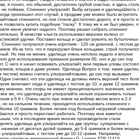
а, я понял, что обычной, достаточно грубой снастью, я здесь стол
а не поймаю. Спиннинг ультралайт. Выбр катушки и удилищаШесть 
 когда произошел этот случай, в продаже уже можно было встретить
айтовые спиннинги, но они стоили достаточно дорого, и я просто н
е позволить купить подобную "палку". К тому же я не был уверен, ч
ловля меня увлечет надолго. Поэтому решил собрать спиннинг
оятельно. В качестве хлыста использовал верхнее колено от
астиковой удочки. Поставил кольца и сделал рукоять из бутылочных
. Спиннинг получился очень коротким - 120 см длинной, с тестом д
ммов. Из-за того, что я перегрузил бланк кольцами, строй получилс
ный. Но тем не менее, удилище очень неплохо кидало и вполне
ило для использования приманок размером 00, оно и до сих пор
т. С него я начал осваивать ультралайт, мои первые уловы состоял
авликов, ельцов и даже уклеек. Удилища Вопрос о том, какие удили
им тестом) можно считать ультралайтовыми, до сих пор вызывает
 Одни считают, что эти удилища не должны иметь верхний тест бол
другие включают сюда и удилища с тестом до 10, и даже 12 граммов
му мнению, эти споры не имеют принципиального значения, хотя
 все же, что удилища для ультралайта нельзя ограничивать только
ном в 5-6 г. Очень часто при ловле на воблер весом всего в 2-3
, но на сильном течении, приходится использовать спиннинги с
 более 10 граммов. Более легкие под большой нагрузкой слишком
баются и просто перестают работать. Поэтому мне кажется
ьным, что в последнее время многие производители стали
делять удилища для ультралайта на две группы: суперлегкие с
, начиная от десятых долей грамма, до 5-6 граммов и более мощны
е ультралайтовые, с тестом уже до 10-12 грамм. Например,
итое удилище американской фирмы G. Loomis STR 1141S