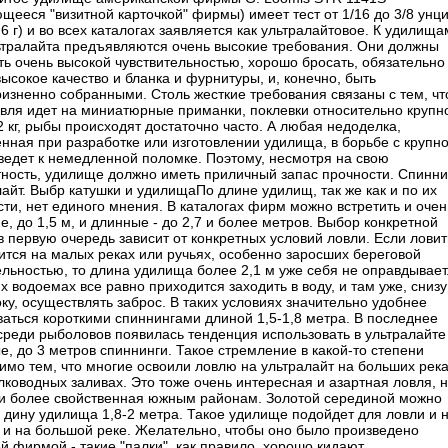
ющееся "визитной карточкой" фирмы) имеет тест от 1/16 до 3/8 унц
,6 г) и во всех каталогах заявляется как ультралайтовое. К удилища
ьтралайта предъявляются очень высокие требования. Они должны
ть очень высокой чувствительностью, хорошо бросать, обязательно
ысокое качество и бланка и фурнитуры, и, конечно, быть
ризненно собранными. Столь жесткие требования связаны с тем, чт
овля идет на миниатюрные приманки, поклевки относительно крупн
2 кг, рыбы происходят достаточно часто. А любая недоделка,
нная при разработке или изготовлении удилища, в борьбе с крупн
ведет к немедленной поломке. Поэтому, несмотря на свою
тность, удилище должно иметь приличный запас прочности. Спинни
лайт. Выбр катушки и удилищаПо длине удилищ, так же как и по их
ти, нет единого мнения. В каталогах фирм можно встретить и очен
е, до 1,5 м, и длинные - до 2,7 и более метров. Выбор конкретной
в первую очередь зависит от конкретных условий ловли. Если ловит
ится на малых реках или ручьях, особенно заросших береговой
ельностью, то длина удилища более 2,1 м уже себя не оправдывает
х водоемах все равно приходится заходить в воду, и там уже, снизу
ку, осуществлять заброс. В таких условиях значительно удобнее
ваться короткими спиннингами длиной 1,5-1,8 метра. В последнее
среди рыболовов появилась тенденция использовать в ультралайте
е, до 3 метров спиннинги. Такое стремление в какой-то степени
имо тем, что многие освоили ловлю на ультралайт на больших рек
лководных заливах. Это тоже очень интересная и азартная ловля, н
ки более свойственная южным районам. Золотой серединой можно
ь дину удилища 1,8-2 метра. Такое удилище подойдет для ловли и 
, и на большой реке. Желательно, чтобы оно было произведено
й фирмой - такие "палки", как правило, хорошо кидают.