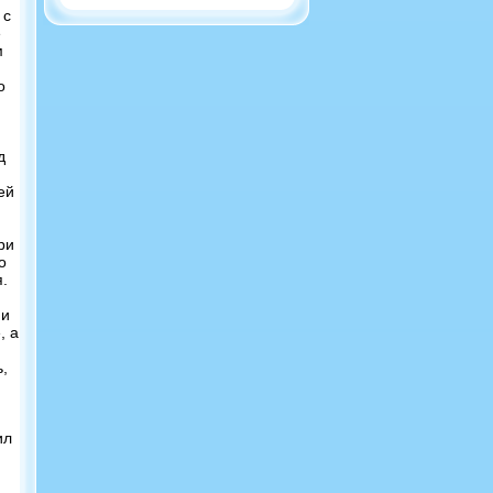
 с
е
м
о
д
ей
ри
о
.
 и
, а
ь,
ил