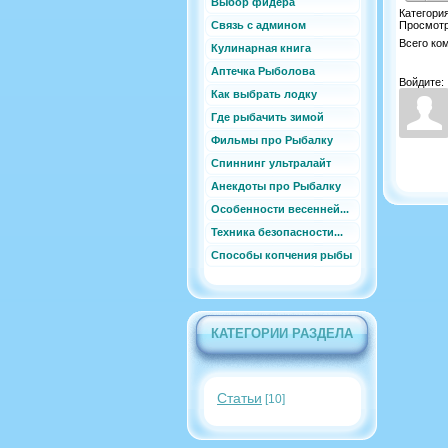
Выбор фидера
Категори
Связь с админом
Просмот
Всего ко
Кулинарная книга
Аптечка Рыболова
Войдите:
Как выбрать лодку
Где рыбачить зимой
Фильмы про Рыбалку
Спиннинг ультралайт
Анекдоты про Рыбалку
Особенности весенней...
Техника безопасности...
Способы копчения рыбы
КАТЕГОРИИ РАЗДЕЛА
Cтатьи
[10]