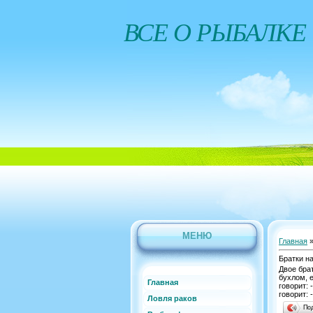
ВСЕ О РЫБАЛКЕ
МЕНЮ
Главная
Братки н
Двое брат
бухлом, 
Главная
говорит: 
говорит: 
Ловля раков
По