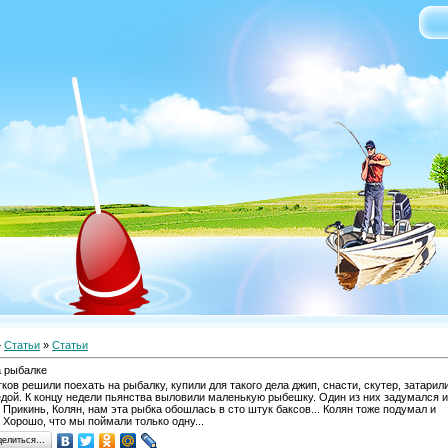
»
Статьи
»
Cтатьи
а рыбалке
ков решили поехать на рыбалку, купили для такого дела джип, снасти, скутер, затарил
едой. К концу недели пьянства выловили маленькую рыбешку. Один из них задумался и
- Прикинь, Колян, нам эта рыбка обошлась в сто штук баксов... Колян тоже подумал и
- Хорошо, что мы поймали только одну...
делиться…